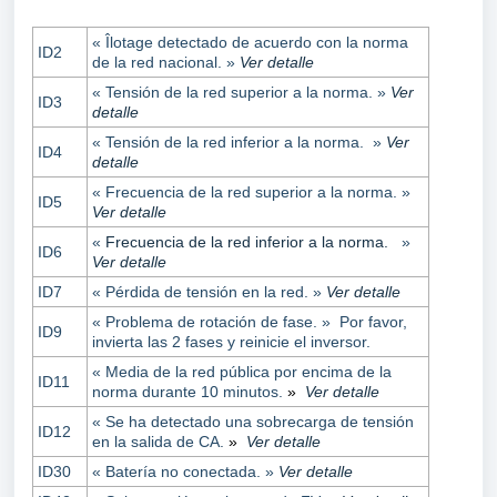
« Îlotage detectado de acuerdo con la norma
ID2
de la red nacional. »
Ver detalle
« Tensión de la red superior a la norma. »
Ver
ID3
detalle
« Tensión de la red inferior a la norma. »
Ver
ID4
detalle
« Frecuencia de la red superior a la norma. »
ID5
Ver detalle
«
Frecuencia de la red inferior a la norma.
»
ID6
Ver detalle
ID7
« Pérdida de tensión en la red. »
Ver detalle
« Problema de rotación de fase. » Por favor,
ID9
invierta las 2 fases y reinicie el inversor.
« Media de la red pública por encima de la
ID11
norma durante 10 minutos.
»
Ver detalle
« Se ha detectado una sobrecarga de tensión
ID12
en la salida de CA.
»
Ver detalle
ID30
« Batería no conectada. »
Ver detalle