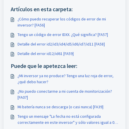
Artículos en esta carpeta:
¿Cómo puedo recuperar los códigos de error de mi
inversor? [FA56]
Tengo un código de error IDXX. ¿Qué significa? [FA57]
Detalle del error id2/id3/id4/id5/id6/id7/id11 [FA58]
Detalle del error id12/id61 [FA59]
Puede que le apetezca leer:
¿Mi inversor ya no produce? Tengo una luz roja de error,
¿qué debo hacer?
¿No puedo conectarme a mi cuenta de monitorización?
[FA07]
Mi batería nunca se descarga (o casi nunca) [FA39]
Tengo un mensaje "La fecha no está configurada
correctamente en este inversor" y sólo valores igual a 0
[FA70]