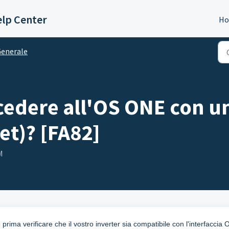
lp Center
H
enerale
edere all'OS ONE con u
et)? [FA82]
M
rima verificare che il vostro inverter sia compatibile con l'interfaccia 