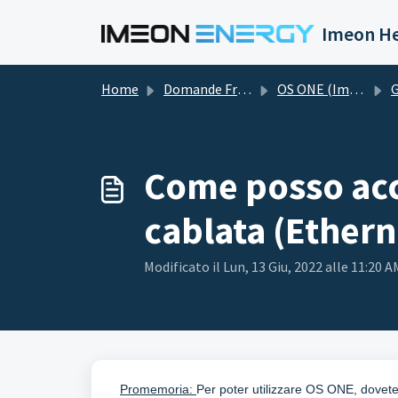
Salta al contenuto principale
Imeon He
Home
Domande Frequenti (FAQ)
OS ONE (Impostazione)
G
Come posso acc
cablata (Ethern
Modificato il Lun, 13 Giu, 2022 alle 11:20 A
Promemoria:
Per poter utilizzare OS ONE, dovete p