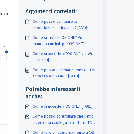
Argomenti correlati:
on un
Come posso cambiare le
impostazioni a distanza? [FA16]
Come si installa OS ONE? Puoi
mandarci un link per OS ONE?
[FA17]
Come si accede all'OS ONE via Wi-
Fi? [FA18]
Come posso cambiare i miei dati di
accesso a OS ONE? [FA19]
Potrebbe interessarti
anche:
Come si accede a OS ONE? [FA81]
Come posso controllare che il mio
inverter sia collegato a Internet?
[FA43]
Come fare un aggiornamento a OS