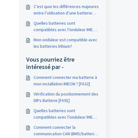
C’est quoi les différences majeures
entre l’utilisation d’une batterie
lithium ou d’une batterie au plomb
Quelles batteries sont
? [FA36]
compatibles avec l’onduleur IMEON
? [FA35]
Mon onduleur est compatible avec
les batteries lithium?
Vous pourriez être
intéressé par -
Comment connecter ma batterie à
mon installation IMEON ? [FA32]
Vérification du positionnement des
DIPs Batterie [FA91]
Quelles batteries sont
compatibles avec l’onduleur IMEON
? [FA35]
Comment connecter la
communication CAN (BMS/batterie)