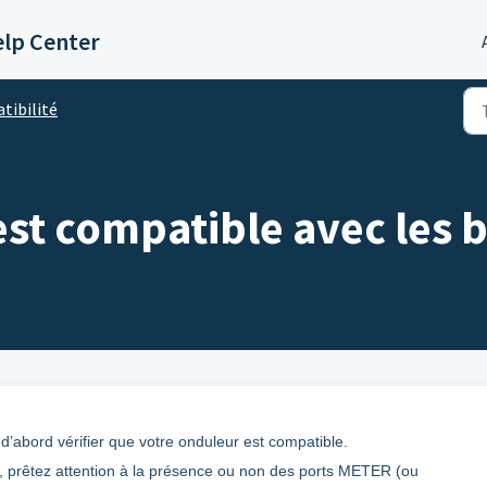
lp Center
tibilité
t compatible avec les b
t d’abord vérifier que votre onduleur est compatible.
, prêtez attention à la présence ou non des ports METER (ou