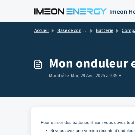
Passer au contenu principal
Imeon He
Accueil
Base de connaissances
Batterie
Compa
Mon onduleur es
Modifié le Mar, 29 Avr., 2025 à 9:35 H
Pour utiliser des batteries lithium vous devez tou
Si vous avez une version récente d’onduleur