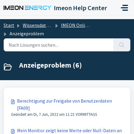
Zum hauptsächlichen Inhalt gehen
Imeon Help Center
Start
Wissensdatenbank
IMEON Online (Monitoring)
Anzeigeproblem
Anzeigeproblem (6)
Berechtigung zur Freigabe von Benutzerdaten
[FA09]
Geändert am Di, 7 Jun, 2022 um 11:21 VORMITTAGS
Mein Monitor zeigt keine Werte oder Null-Daten an