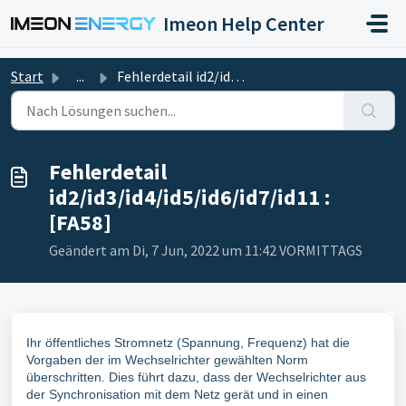
Zum hauptsächlichen Inhalt gehen
Imeon Help Center
Start
...
Fehlerdetail id2/id3/id4/id5/id6/id7/id11 : [FA58]
Fehlerdetail
id2/id3/id4/id5/id6/id7/id11 :
[FA58]
Geändert am Di, 7 Jun, 2022 um 11:42 VORMITTAGS
Ihr öffentliches Stromnetz (Spannung, Frequenz) hat die
Vorgaben der im Wechselrichter gewählten Norm
überschritten. Dies führt dazu, dass der Wechselrichter aus
der Synchronisation mit dem Netz gerät und in einen