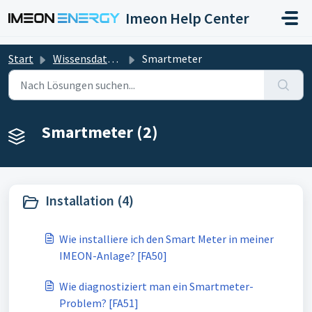
Zum hauptsächlichen Inhalt gehen
Imeon Help Center
Start
Wissensdatenbank
Smartmeter
Smartmeter (2)
Installation (4)
Wie installiere ich den Smart Meter in meiner
IMEON-Anlage? [FA50]
Wie diagnostiziert man ein Smartmeter-
Problem? [FA51]