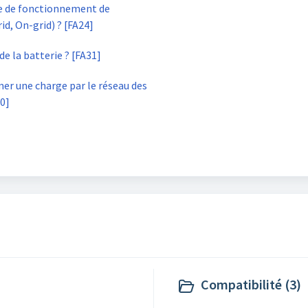
e de fonctionnement de
id, On-grid) ? [FA24]
 la batterie ? [FA31]
au des
30]
Compatibilité (3)