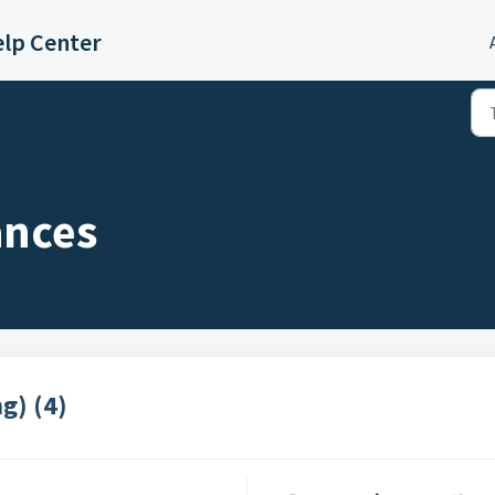
lp Center
ances
g) (4)