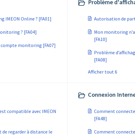
Problème d'affich
g IMEON Online ? [FA01]
Autorisation de par
itoring ? [FA04]
Mon monitoring n’af
[FA10]
n compte monitoring [FA07]
Problème d’afficha
[FA08]
Afficher tout 6
Connexion Interne
 est compatible avec IMEON
Comment connecter l’
]
[FA48]
t de regarder à distance le
Comment connecter l