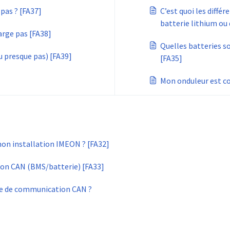
pas ? [FA37]
C’est quoi les diffé
batterie lithium ou
rge pas [FA38]
Quelles batteries s
u presque pas) [FA39]
[FA35]
Mon onduleur est co
n installation IMEON ? [FA32]
n CAN (BMS/batterie) [FA33]
e de communication CAN ?